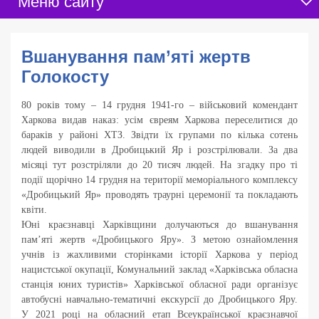
Меню сайту
Вшанування пам’яті жертв
Голокосту
80 років тому – 14 грудня 1941-го – військовий комендант
Харкова видав наказ: усім євреям Харкова переселитися до
бараків у районі ХТЗ. Звідти їх групами по кілька сотень
людей виводили в Дробицький Яр і розстрілювали. За два
місяці тут розстріляли до 20 тисяч людей. На згадку про ті
події щорічно 14 грудня на території меморіального комплексу
«Дробицький Яр» проводять траурні церемонії та покладають
квіти.
Юні краєзнавці Харківщини долучаються до вшанування
пам’яті жертв «Дробицького Яру». З метою ознайомлення
учнів із жахливими сторінками історії Харкова у період
нацистської окупації, Комунальний заклад «Харківська обласна
станція юних туристів» Харківської обласної ради організує
автобусні навчально-тематичні екскурсії до Дробицького Яру.
У 2021 році на обласний етап Всеукраїнської краєзнавчої