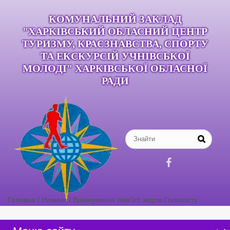
КОМУНАЛЬНИЙ ЗАКЛАД
"ХАРКІВСЬКИЙ ОБЛАСНИЙ ЦЕНТР
ТУРИЗМУ, КРАЄЗНАВСТВА, СПОРТУ
ТА ЕКСКУРСІЙ УЧНІВСЬКОЇ
МОЛОДІ" ХАРКІВСЬКОЇ ОБЛАСНОЇ
РАДИ

Головна
/
Новини
/
Вшанування пам’яті жертв Голокосту