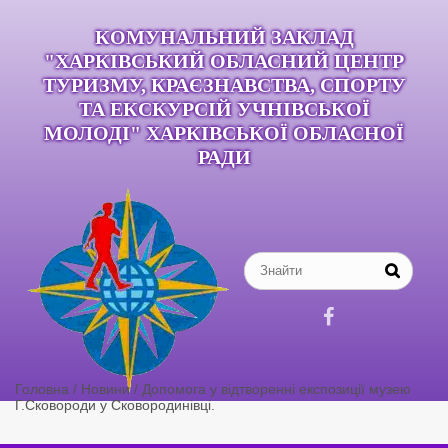
КОМУНАЛЬНИЙ ЗАКЛАД
"ХАРКІВСЬКИЙ ОБЛАСНИЙ ЦЕНТР
ТУРИЗМУ, КРАЄЗНАВСТВА, СПОРТУ
ТА ЕКСКУРСІЙ УЧНІВСЬКОЇ
МОЛОДІ" ХАРКІВСЬКОЇ ОБЛАСНОЇ
РАДИ

Головна
/
Новини
/
Допомога у відтворенні експозиції музею
Г.Сковороди у Сковородинівці.