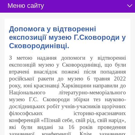
Меню сайту
Допомога у відтворенні
експозиції музею Г.Сковороди у
Сковородинівці.
З метою надання допомоги у відтворенні
експозицій музею у Сковородинівці, що були
втрачені внаслідок пожежі після попадання
російської ракети до музею 6 травня 2022
року, юні краєзнавці Харківщини направили до
Національного літературно-меморіального
музею Г.С. Сковороди збірки тез науково-
дослідницьких робіт учнів-учасників щорічних
філософських історико-краєзнавчих
конференцій «Пізнай себе, свій рід, свій нарід»,
які були видані за 16 років проведення
зазначеної конференції. Крім зазначених