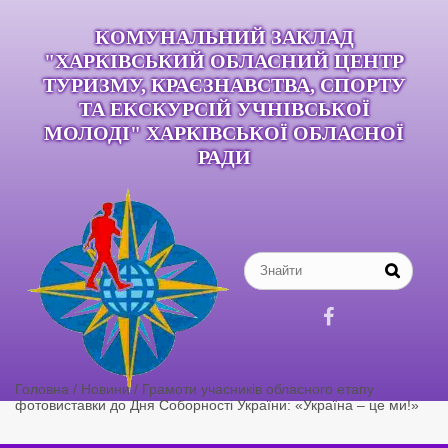
КОМУНАЛЬНИЙ ЗАКЛАД
"ХАРКІВСЬКИЙ ОБЛАСНИЙ ЦЕНТР
ТУРИЗМУ, КРАЄЗНАВСТВА, СПОРТУ
ТА ЕКСКУРСІЙ УЧНІВСЬКОЇ
МОЛОДІ" ХАРКІВСЬКОЇ ОБЛАСНОЇ
РАДИ

Головна
/
Новини
/
Грамоти учасників обласного етапу
фотовиставки до Дня Соборності України: «Україна – це ми!»