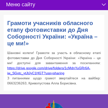
Меню сайту
Грамоти учасників обласного
етапу фотовиставки до Дня
Соборності України: «Україна –
це ми!»
Шановні колеги! Грамоти за участь в обласному етапі
фотовиставки до Дня Соборності України: «Україна – це
ми! доступні для завантаження за посиланням:
https://drive.google.com/drive/folders/1cMdnYuGRr6A-
iw_SGxtc_ytJtJyC1HGT?usp=sharing
З питаннями щодо грамот звертайтеся на вайбер:
0663236263, Кривопустова Алла Борисівна.