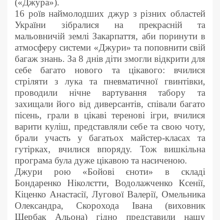
(«Джура»).
16 роїв наймолодших джур з різних областей
України зібралися на прекрасній та
мальовничій землі Закарпаття, аби поринути в
атмосферу системи «Джури» та поповнити свій
багаж знань. За 8 днів діти змогли відкрити для
себе багато нового та цікавого: вчилися
стріляти з лука та пневматичної гвинтівки,
проводили нічне вартування табору та
захищали його від диверсантів, співали багато
пісень, грали в цікаві теренові ігри, вчилися
варити куліш, представляли себе та свою чоту,
брали участь у багатьох майстер-класах та
гутірках, вчилися впоряду. Тож вишкільна
програма була дуже цікавою та насиченою.
Джури рою «Бойові єноти» в складі
Бондаренко Ніколєтти, Водолажченко Ксенії,
Кіценко Анастасії, Лугової Валерії, Омельника
Олександра, Скорохода Івана (виховник
Щербак Альона) гідно представили нашу