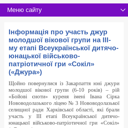
Меню сайту
Інформація про участь джур
молодшої вікової групи на ІІІ-
му етапі Всеукраїнської дитячо-
юнацької військово-
патріотичної гри «Сокіл»
(«Джура»)
Щойно повернулися із Закарпаття юні джури
молодшої вікової групи (6-10 років) – рій
«Бойові єноти» куреня імені Івана Сірка
Нововодолазького ліцею № 3 Нововодолазької
селищної ради Харківської області, які брали
участь у ІІІ етапі Всеукраїнської дитячо-
юнацької військово-патріотичної гри «Сокіл»