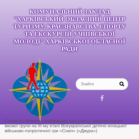
КОМУНАЛЬНИЙ ЗАКЛАД
"ХАРКІВСЬКИЙ ОБЛАСНИЙ ЦЕНТР
ТУРИЗМУ, КРАЄЗНАВСТВА, СПОРТУ
ТА ЕКСКУРСІЙ УЧНІВСЬКОЇ
МОЛОДІ" ХАРКІВСЬКОЇ ОБЛАСНОЇ
РАДИ

Головна
/
Новини
/
Інформація про участь джур молодшої
вікової групи на ІІІ-му етапі Всеукраїнської дитячо-юнацької
військово-патріотичної гри «Сокіл» («Джура»)