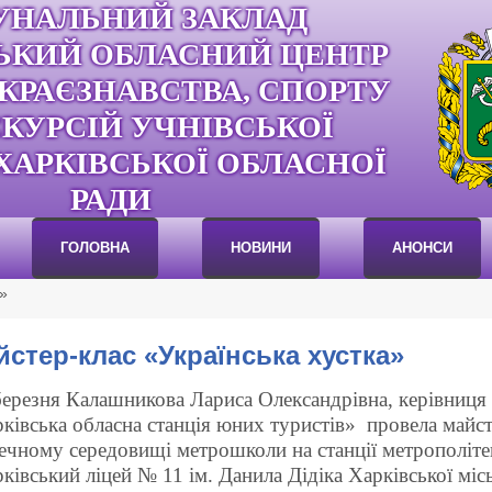
УНАЛЬНИЙ ЗАКЛАД
ЬКИЙ ОБЛАСНИЙ ЦЕНТР
 КРАЄЗНАВСТВА, СПОРТУ
СКУРСІЙ УЧНІВСЬКОЇ
ХАРКІВСЬКОЇ ОБЛАСНОЇ
РАДИ
ГОЛОВНА
НОВИНИ
АНОНСИ
»
стер-клас «Українська хустка»
ерезня Калашникова Лариса Олександрівна, керівниця
ківська обласна станція юних туристів» провела майст
ечному середовищі метрошколи на станції метрополіте
ківський ліцей № 11 ім. Данила Дідіка Харківської міс