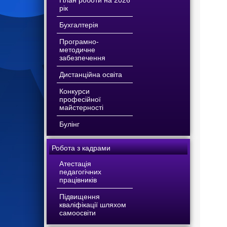
План роботи на 2026
рік
Бухгалтерія
Програмно-
методичне
забезпечення
Дистанційна освіта
Конкурси
професійної
майстерності
Булінг
Робота з кадрами
Атестація
педагогічних
працівників
Підвищення
кваліфікації шляхом
самоосвіти