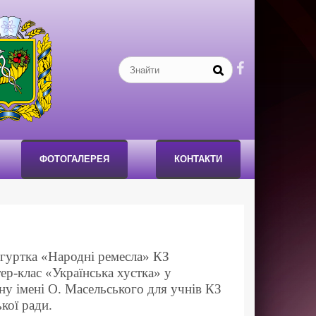

ФОТОГАЛЕРЕЯ
КОНТАКТИ
 гуртка «Народні ремесла» КЗ
ер-клас «Українська хустка» у
ну імені О. Масельського для учнів КЗ
ької ради.