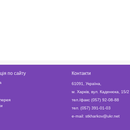
ція по сайту
Контакти
а
61091, Україна,
м. Харків, вул. Каденюка, 15/2
лерея
тел./факс (057) 92-08-88
ти
тел. (057) 391-01-03
e-mail: stkharkov@ukr.net