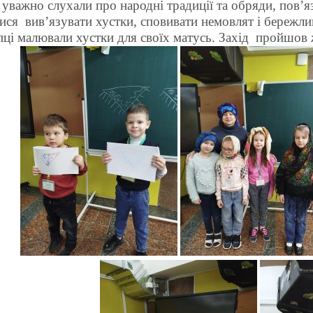
 уважно слухали про народні традиції та обряди, пов’я
ися вив’язувати хустки, сповивати немовлят і бережли
ці малювали хустки для своїх матусь. Захід пройшов ж