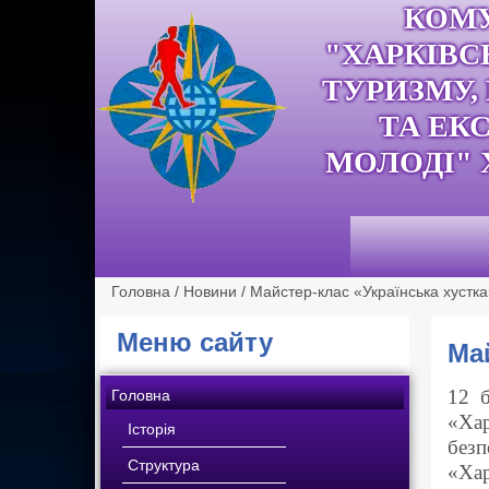
КОМ
"ХАРКІВС
ТУРИЗМУ,
ТА ЕК
МОЛОДІ" 
Головна
/
Новини
/
Майстер-клас «Українська хустка
Меню сайту
Май
12 б
Головна
«Хар
Історія
безп
Структура
«Хар