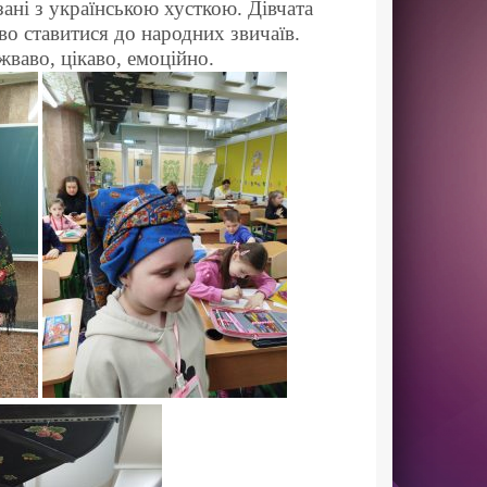
зані з українською хусткою. Дівчата
во ставитися до народних звичаїв.
ваво, цікаво, емоційно.