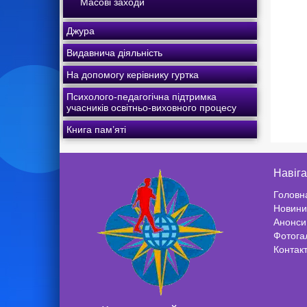
Масові заходи
Джура
Видавнича діяльність
На допомогу керівнику гуртка
Психолого-педагогічна підтримка
учасників освітньо-виховного процесу
Книга пам’яті
Навіга
Головн
Новини
Анонси
Фотога
Контак