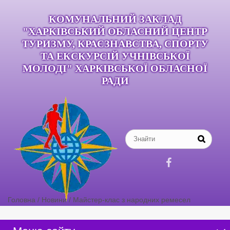
КОМУНАЛЬНИЙ ЗАКЛАД
"ХАРКІВСЬКИЙ ОБЛАСНИЙ ЦЕНТР
ТУРИЗМУ, КРАЄЗНАВСТВА, СПОРТУ
ТА ЕКСКУРСІЙ УЧНІВСЬКОЇ
МОЛОДІ" ХАРКІВСЬКОЇ ОБЛАСНОЇ
РАДИ

Головна
/
Новини
/
Майстер-клас з народних ремесел