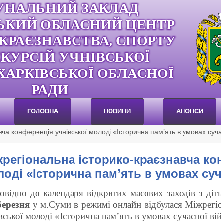
УНАЛЬНИЙ ЗАКЛАД
ЬКИЙ ОБЛАСНИЙ ЦЕНТР
 КРАЄЗНАВСТВА, СПОРТУ
СКУРСІЙ УЧНІВСЬКОЇ
ХАРКІВСЬКОЇ ОБЛАСНОЇ
РАДИ
ГОЛОВНА
НОВИНИ
АНОНСИ
вча конференція учнівської молоді «Історична пам’ять в умовах суча
жрегіональна історико-краєзнавча ко
оді «Історична пам’ять в умовах суч
овідно до календаря відкритих масових заходів з ді
березня
у м.Суми в режимі онлайн відбулася Міжрегіо
вської молоді «Історична пам’ять в умовах сучасної ві