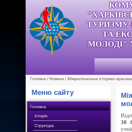
КОМ
"ХАРКІВС
ТУРИЗМУ,
ТА ЕК
МОЛОДІ" 
Головна
/
Новини
/
Міжрегіональна історико-краєзна
Меню сайту
Мі
мол
Головна
Відп
Історія
30 
Структура
учні