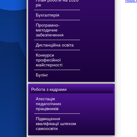
План роботи на 2026
https
рік
Бухгалтерія
Програмно-
методичне
забезпечення
Дистанційна освіта
Конкурси
професійної
майстерності
Булінг
Робота з кадрами
Атестація
педагогічних
працівників
Підвищення
кваліфікації шляхом
самоосвіти