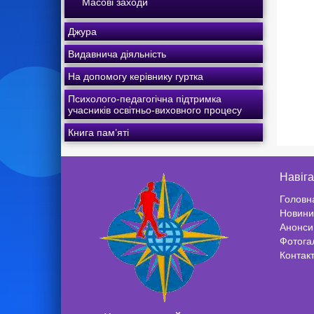
Масові заходи
Джура
Видавнича діяльність
На допомогу керівнику гуртка
Психолого-педагогічна підтримка
учасників освітньо-виховного процесу
Книга пам’яті
Навіга
Головн
Новини
Анонси
Фотога
Контак