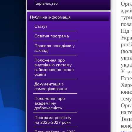
Орга
Керівництво
адмі
тури
Публічна інформація
поза
Статут
Під 
Освітня програма
Укра
росі
Правила поведінки у
закладі
(вол
укра
Положення про
укра
внутрішню систему
забезпечення якості
У ко
освіти
Горе
Документація з
Харк
самооцінювання
юних
тему
Положення про
академічну
Орга
доброчесність
на т
Програма розвитку
Тези
на 2025-2027 роки
конф