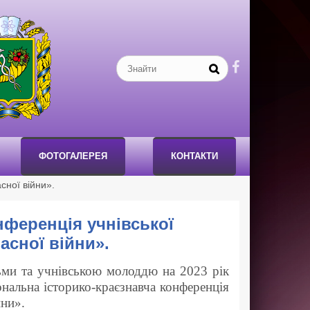

ФОТОГАЛЕРЕЯ
КОНТАКТИ
сної війни».
нференція учнівської
асної війни».
тьми та учнівською молоддю на 2023 рік
нальна історико-краєзнавча конференція
йни».