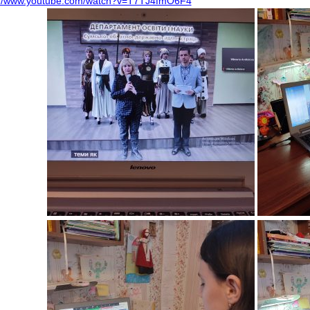
://www.youtube.com/watch?v=T7TJ4fmO6F4