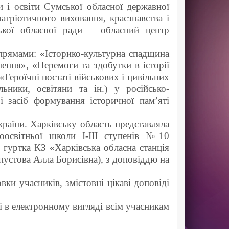
 і освіти Сумської обласної державної
патріотичного виховання, краєзнавства і
ької обласної ради – обласний центр
апрямами: «Історико-культурна спадщина
нення», «Перемоги та здобутки в історії
«Героїчні постаті військових і цивільних
льники, освітяни та ін.) у російсько-
і засіб формування історичної пам’яті
країни. Харківську область представляла
оосвітньої школи І-ІІІ ступенів №10
о гуртка КЗ «Харківська обласна станція
пустова Алла Борисівна), з доповіддю на
вки учасників, змістовні цікаві доповіді
і в електронному вигляді всім учасникам