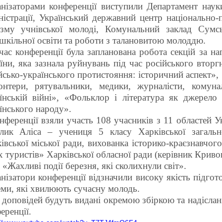
нізаторами конференції виступили Департамент науки
ністрації, Український державний центр національно-
зму учнівської молоді, Комунальний заклад Сумс
шкільної освіти та роботи з талановитою молоддю.
час конференції була запланована робота секцій за н
їни, яка зазнала руйнувань під час російського вторг
йсько-українського протистояння: історичний аспект», 
онтери, рятувальники, медики, журналісти, комуна
їнській війні», «Фольклор і література як джерело 
їнського народу».
нференції взяли участь 108 учасників з 11 областей У
лик Аліса – учениця 5 класу Харківської загальн
івської міської ради, вихованка історико-краєзнавчог
 туристів» Харківської обласної ради (керівник Криво
 «Жахливі події березня, які сколихнули світ».
нізатори конференції відзначили високу якість підгото
еми, які хвилюють сучасну молодь.
 доповідей будуть видані окремою збіркою та надіслан
еренції.