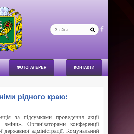

ФОТОГАЛЕРЕЯ
КОНТАКТИ
німи рідного краю:
енція за підсумками проведення акції
 зміни». Організаторами конференції
ої державної адміністрації, Комунальний