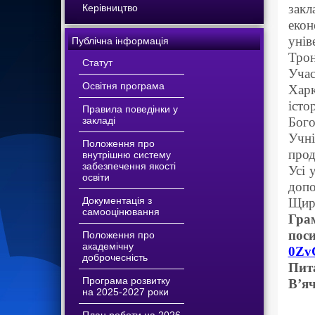
закл
Керівництво
екон
унів
Публічна інформація
Трон
Статут
Учас
Освітня програма
Харк
істо
Правила поведінки у
закладі
Бого
Учн
Положення про
прод
внутрішню систему
забезпечення якості
Усі 
освіти
допо
Документація з
Щиро
самооцінювання
Грам
пос
Положення про
академічну
0Zv
доброчесність
Пита
Програма розвитку
В’яч
на 2025-2027 роки