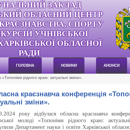
УНАЛЬНИЙ ЗАКЛАД
ЬКИЙ ОБЛАСНИЙ ЦЕНТР
 КРАЄЗНАВСТВА, СПОРТУ
СКУРСІЙ УЧНІВСЬКОЇ
ХАРКІВСЬКОЇ ОБЛАСНОЇ
РАДИ
ГОЛОВНА
НОВИНИ
АНОНСИ
«Топоніми рідного краю: актуальні зміни».
ласна краєзнавча конференція «Топо
уальні зміни».
3.2024 року відбулася обласна краєзнавча конфер
вської молоді «Топоніми рідного краю: актуальні
упили Департамент науки і освіти Харківської обласн