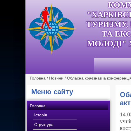
КОМ
"ХАРКІВС
ТУРИЗМУ,
ТА ЕК
МОЛОДІ" 
Головна
/
Новини
/
Обласна краєзнавча конференція 
Меню сайту
Об
акт
Головна
14.0
Історія
учні
Структура
вист