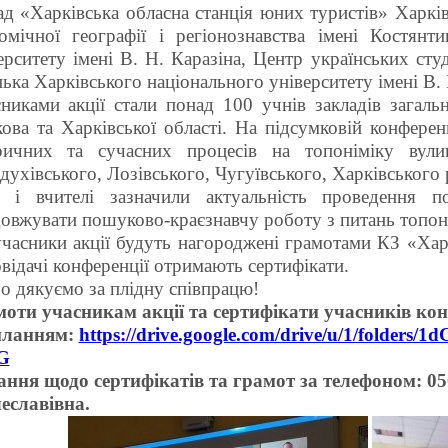
ад «Харківська обласна станція юних туристів» Харків
омічної географії і регіонознавства імені Костян
ерситету імені В. Н. Каразіна, Центр українських студ
ька Харківського національного університету імені В. 
никами акції стали понад 100 учнів закладів загальн
ова та Харківської області. На підсумковій конфере
ричних та сучасних процесів на топоніміку вули
духівського, Лозівського, Чугуївського, Харківського 
і і вчителі зазначили актуальність проведення 
овжувати пошуково-краєзнавчу роботу з питань топон
учасники акції будуть нагороджені грамотами КЗ «Хар
відачі конференції отримають сертифікати.
 дякуємо за плідну співпрацю!
оти учасникам акції та сертифікати учасників ко
иланням:
https://drive.google.com/drive/u/1/fol
G
ння щодо сертифікатів та грамот за телефоном: 0
еславівна.