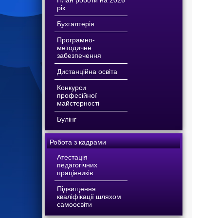
План роботи на 2026
рік
Бухгалтерія
Програмно-
методичне
забезпечення
Дистанційна освіта
Конкурси
професійної
майстерності
Булінг
Робота з кадрами
Атестація
педагогічних
працівників
Підвищення
кваліфікації шляхом
самоосвіти