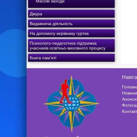
Масові заходи
Джура
Видавнича діяльність
На допомогу керівнику гуртка
Психолого-педагогічна підтримка
учасників освітньо-виховного процесу
Книга пам’яті
Навіга
Головн
Новини
Анонси
Фотога
Контак