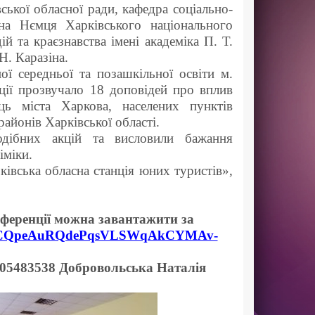
ської обласної ради, кафедра соціально-
тина Нємця Харківського національного
ій та краєзнавства імені академіка П. Т.
Н. Каразіна.
ої середньої та позашкільної освіти м.
нції прозвучало 18 доповідей про вплив
ць міста Харкова, населених пунктів
районів Харківської області.
подібних акцій та висловили бажання
іміки.
ківська обласна станція юних туристів»,
нференції можна завантажити за
ders/1dCQpeAuRQdePqsVLSWqAkCYMAv-
505483538 Добровольська Наталія