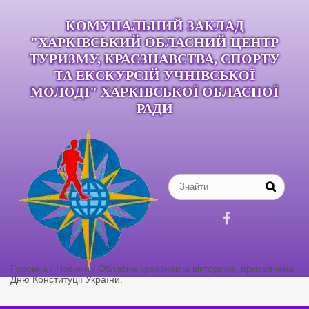
КОМУНАЛЬНИЙ ЗАКЛАД
"ХАРКІВСЬКИЙ ОБЛАСНИЙ ЦЕНТР
ТУРИЗМУ, КРАЄЗНАВСТВА, СПОРТУ
ТА ЕКСКУРСІЙ УЧНІВСЬКОЇ
МОЛОДІ" ХАРКІВСЬКОЇ ОБЛАСНОЇ
РАДИ

Головна
/
Новини
/
Обласна краєзнавча вікторина, присвячена
Дню Конституції України.