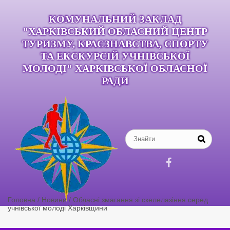
КОМУНАЛЬНИЙ ЗАКЛАД
"ХАРКІВСЬКИЙ ОБЛАСНИЙ ЦЕНТР
ТУРИЗМУ, КРАЄЗНАВСТВА, СПОРТУ
ТА ЕКСКУРСІЙ УЧНІВСЬКОЇ
МОЛОДІ" ХАРКІВСЬКОЇ ОБЛАСНОЇ
РАДИ

Головна
/
Новини
/
Обласні змагання зі скелелазіння серед
учнівської молоді Харківщини