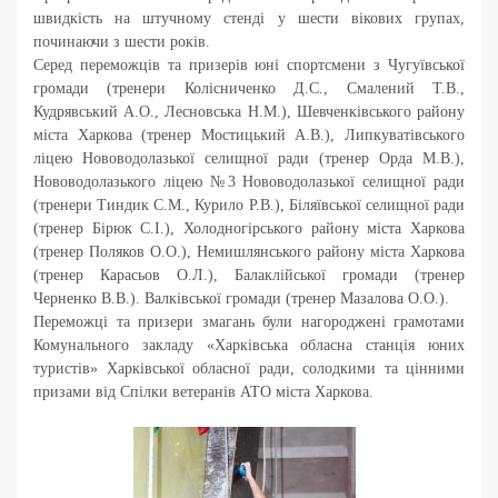
швидкість на штучному стенді у шести вікових групах,
починаючи з шести років.
Серед переможців та призерів юні спортсмени з Чугуївської
громади (тренери Колісниченко Д.С., Смалений Т.В.,
Кудрявський А.О., Лесновська Н.М.), Шевченківського району
міста Харкова (тренер Мостицький А.В.), Липкуватівського
ліцею Нововодолазької селищної ради (тренер Орда М.В.),
Нововодолазького ліцею №3 Нововодолазької селищної ради
(тренери Тиндик С.М., Курило Р.В.), Біляївської селищної ради
(тренер Бірюк С.І.), Холодногірського району міста Харкова
(тренер Поляков О.О.), Немишлянського району міста Харкова
(тренер Карасьов О.Л.), Балаклійської громади (тренер
Черненко В.В.). Валківської громади (тренер Мазалова О.О.).
Переможці та призери змагань були нагороджені грамотами
Комунального закладу «Харківська обласна станція юних
туристів» Харківської обласної ради, солодкими та цінними
призами від Спілки ветеранів АТО міста Харкова.