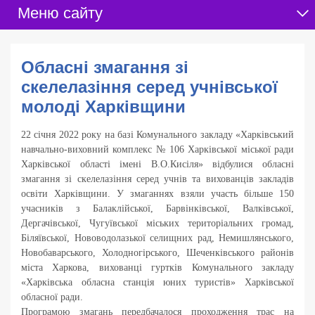
Меню сайту
Обласні змагання зі
скелелазіння серед учнівської
молоді Харківщини
22 січня 2022 року на базі Комунального закладу «Харківський
навчально-виховний комплекс № 106 Харківської міської ради
Харківської області імені В.О.Кисіля» відбулися обласні
змагання зі скелелазіння серед учнів та вихованців закладів
освіти Харківщини. У змаганнях взяли участь більше 150
учасників з Балаклійської, Барвінківської, Валківської,
Дергачівської, Чугуївської міських територіальних громад,
Біляївської, Нововодолазької селищних рад, Немишлянського,
Новобаварського, Холодногірського, Шеченківського районів
міста Харкова, вихованці гуртків Комунального закладу
«Харківська обласна станція юних туристів» Харківської
обласної ради.
Програмою змагань передбачалося проходження трас на