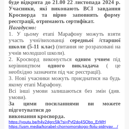
буде відкрита до 21.00 22 листопада 2024 р.
Учасники, які виконають ВСІ завдання
Кросворда та вірно заповнять форму
реєстрації, отримають сертифікат.
Нагадуємо:
1. У цьому етапі Марафону можуть взяти
участь учні/вихованці
середньої /старшої
школи (5-11 клас)
(питання не розраховані на
учнів молодшої школи).
2. Кросворд виконується
одним учнем
під
керівництвом
одного викладача
( це
необхідно зазначити під час реєстрації).
3. Нові учасники можуть приєднатися на будь
якому етапі Марафону.
Всі інші умови залишаються без змін (див.
умови).
За цими посиланнями ви можете
підготуватися до
виконання кросворда.
https://youtu.be/h4v2dgrc5lk?si=Pyf2do4SObo_ErMH
https://usm.media/korabel-chornomorskogo-flotu-pidnyav…/