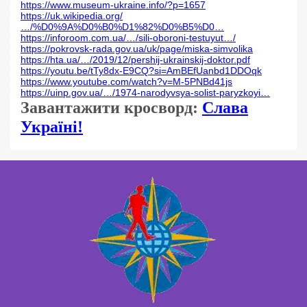
https://www.museum-ukraine.info/?p=1657
https://uk.wikipedia.org/
…/%D0%9A%D0%B0%D1%82%D0%B5%D0…
https://inforoom.com.ua/…/sili-oboroni-testuyut…/
https://pokrovsk-rada.gov.ua/uk/page/miska-simvolika
https://hta.ua/…/2019/12/pershij-ukrainskij-doktor.pdf
https://youtu.be/tTy8dx-E9CQ?si=AmBEfUanbd1DDOqk
https://www.youtube.com/watch?v=M-5PNBd41js
https://uinp.gov.ua/…/1974-narodyvsya-solist-paryzkoyi…
Завантажити кросворд:
Слава
Україні!