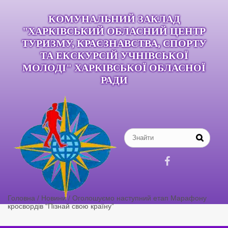
КОМУНАЛЬНИЙ ЗАКЛАД
"ХАРКІВСЬКИЙ ОБЛАСНИЙ ЦЕНТР
ТУРИЗМУ, КРАЄЗНАВСТВА, СПОРТУ
ТА ЕКСКУРСІЙ УЧНІВСЬКОЇ
МОЛОДІ" ХАРКІВСЬКОЇ ОБЛАСНОЇ
РАДИ

Головна
/
Новини
/
Оголошуємо наступний етап Марафону
кросвордів “Пізнай свою країну”