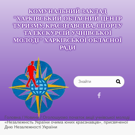
КОМУНАЛЬНИЙ ЗАКЛАД
"ХАРКІВСЬКИЙ ОБЛАСНИЙ ЦЕНТР
ТУРИЗМУ, КРАЄЗНАВСТВА, СПОРТУ
ТА ЕКСКУРСІЙ УЧНІВСЬКОЇ
МОЛОДІ" ХАРКІВСЬКОЇ ОБЛАСНОЇ
РАДИ

Головна
/
Новини
/
Оголошуємо початок акції учнівської молоді
«Незалежність України очима юних краєзнавців», присвяченої
Дню Незалежності України