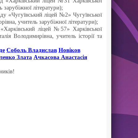
ад «Харківський ліцей №31 Харківської
 зарубіжної літератури);
аду «Чугуївський ліцей №2» Чугуївської
орівна, учитель зарубіжної літератури);
 «Харківський ліцей №57» Харківської
талія Володимирівна, учитель історії та
де
Соболь Владислав
Новіков
ленко Злата
Ачкасова Анастасія
ників!