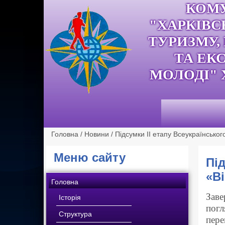
КОМ
"ХАРКІВС
ТУРИЗМУ,
ТА ЕК
МОЛОДІ" 
Головна
/
Новини
/
Підсумки ІІ етапу Всеукраїнсько
Меню сайту
Під
«Ві
Головна
Заве
Історія
погл
Структура
пер