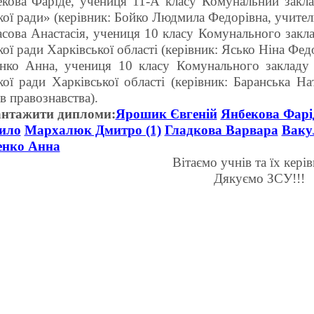
кова Фаріде, учениця 11-А класу Комунальний закл
кої ради» (керівник: Бойко Людмила Федорівна, учитель
сова Анастасія, учениця 10 класу Комунального закл
кої ради Харківської області (керівник: Ясько Ніна Фед
нко Анна, учениця 10 класу Комунального закладу
кої ради Харківської області (керівник: Баранська На
в правознавства).
антажити дипломи:
Ярошик Євгеній
Янбекова Фарі
ило
Мархалюк Дмитро (1)
Гладкова Варвара
Ваку
енко Анна
Вітаємо учнів та їх керів
Дякуємо ЗСУ!!!