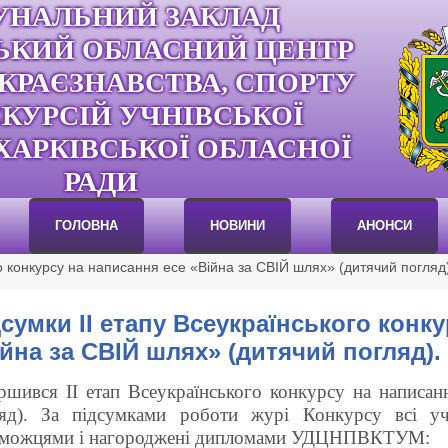
УНАЛЬНИЙ ЗАКЛАД
ЬКИЙ ОБЛАСНИЙ ЦЕНТР
 КРАЄЗНАВСТВА, СПОРТУ
СКУРСІЙ УЧНІВСЬКОЇ
ХАРКІВСЬКОЇ ОБЛАСНОЇ
РАДИ
ГОЛОВНА
НОВИНИ
АНОНСИ
го конкурсу на написання есе «Війна за СВІЙ шлях» (дитячий погляд
сумки ІІ етапу Всеукраїнського конк
йна за СВІЙ шлях» (дитячий погляд).
ршився ІІ етап Всеукраїнського конкурсу на написа
яд). За підсумками роботи журі Конкурсу всі уча
еможцями і нагороджені дипломами УДЦНПВКТУМ: