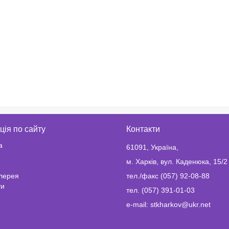
ція по сайту
Контакти
а
61091, Україна,
м. Харків, вул. Каденюка, 15/2
лерея
тел./факс (057) 92-08-88
ти
тел. (057) 391-01-03
e-mail: stkharkov@ukr.net