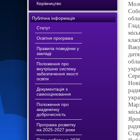
Моло
Керівництво
Собо
обла
Публічна інформація
Глад
Статут
місь
Освітня програма
класі
Ваку
Правила поведінки у
закладі
дитя
обла
Положення про
укра
внутрішню систему
забезпечення якості
Сере
освіти
Нові
Документація з
ради
самооцінювання
укра
Марх
Положення про
академічну
місь
доброчесність
Ярош
Програма розвитку
ради
на 2025-2027 роки
Стар