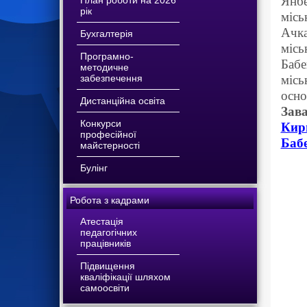
Янбе
План роботи на 2026
рік
місь
Ачка
Бухгалтерія
місь
Програмно-
Бабе
методичне
забезпечення
місь
осно
Дистанційна освіта
Зав
Конкурси
Кир
професійної
Баб
майстерності
Булінг
Робота з кадрами
Атестація
педагогічних
працівників
Підвищення
кваліфікації шляхом
самоосвіти