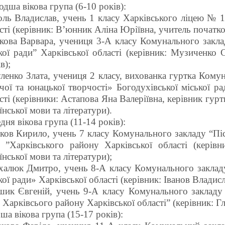
дша вікова група (6-10 років):
ль Владислав, учень 1 класу Харківського ліцею № 15
сті (керівник: В’юнник Аліна Юріївна, учитель початко
кова Варвара, учениця 3-А класу Комунального закла
кої ради” Харківської області (керівник: Музиченко 
в);
ленко Злата, учениця 2 класу, вихованка гуртка Кому
чої та юнацької творчості» Богодухівської міської р
сті (керівники: Астапова Яна Валеріївна, керівник гур
їнської мови та літератури).
дня вікова група (11-14 років):
ков Кирило, учень 7 класу Комунального закладу “Пі
 ”Харківського району Харківської області (керівн
їнської мови та літератури);
алюк Дмитро, учень 8-А класу Комунального заклад
кої ради» Харківської області (керівник: Іванов Владисл
ик Євгеній, учень 9-А класу Комунального закладу 
 Харківсього району Харківської області” (керівник: Гли
ша вікова група (15-17 років):