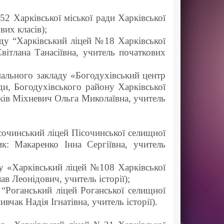
2 Харківської міської ради Харківської
вих класів);
ду “Харківський ліцей №18 Харківської
Світлана Танасіївна, учитель початкових
нального закладу «Богодухівський центр
ади, Богодухівського району Харківської
тків Міхневич Ольга Миколаївна, учитель
сочинський ліцей Пісочинської селищної
ик: Макаренко Інна Сергіївна, учитель
у «Харківський ліцей №108 Харківської
ав Леонідович, учитель історії);
“Роганський ліцей Роганської селищної
вчак Надія Ігнатівна, учитель історії).