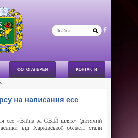

ФОТОГАЛЕРЕЯ
КОНТАКТИ
).
урсу на написання есе
ння есе «Війна за СВІЙ шлях» (дитячий
сники від Харківської області стали