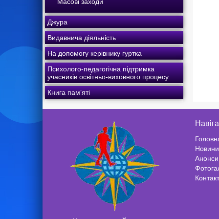
Масові заходи
Джура
Видавнича діяльність
На допомогу керівнику гуртка
Психолого-педагогічна підтримка
учасників освітньо-виховного процесу
Книга пам’яті
Навіга
Головн
Новини
Анонси
Фотога
Контак