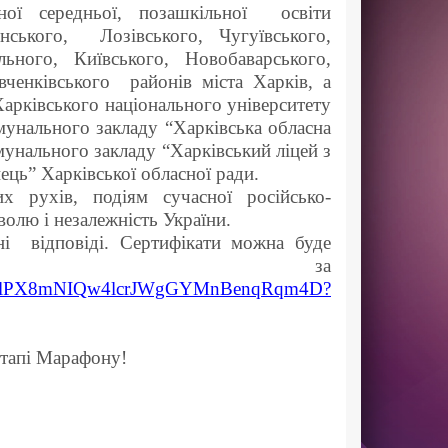
ьної середньої, позашкільної освіти
янського, Лозівського, Чугуївського,
льного, Київського, Новобаварського,
вченківського районів міста Харків, а
арківського національного університету
мунального закладу “Харківська обласна
мунального закладу “Харківський ліцей з
ць” Харківської обласної ради.
х рухів, подіям сучасної російсько-
волю і незалежність України.
рні відповіді. Сертифікати можна буде
ити за
rs/1JtclPX8mNIQw4lcrJWgGYMnBenqRqm4D?
етапі Марафону!