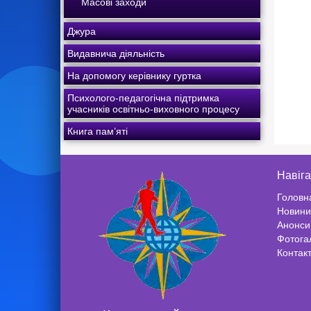
Масові заходи
Джура
Видавнича діяльність
На допомогу керівнику гуртка
Психолого-педагогічна підтримка
учасників освітньо-виховного процесу
Книга пам’яті
Навіга
Головн
Новини
Анонси
Фотога
Контак