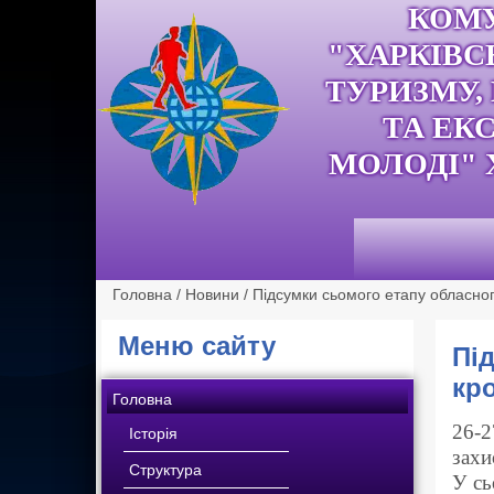
КОМ
"ХАРКІВС
ТУРИЗМУ,
ТА ЕК
МОЛОДІ" 
Головна
/
Новини
/
Підсумки сьомого етапу обласно
Меню сайту
Пі
кр
Головна
26-2
Історія
захи
Структура
У сь