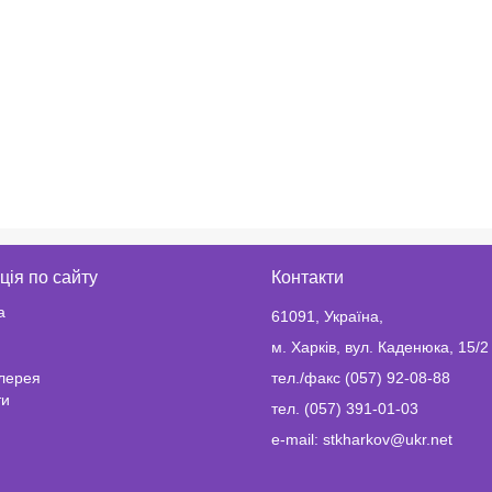
ція по сайту
Контакти
а
61091, Україна,
м. Харків, вул. Каденюка, 15/2
лерея
тел./факс (057) 92-08-88
ти
тел. (057) 391-01-03
e-mail: stkharkov@ukr.net