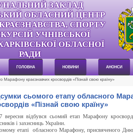
УНАЛЬНИЙ ЗАКЛАД
ЬКИЙ ОБЛАСНИЙ ЦЕНТР
 КРАЄЗНАВСТВА, СПОРТУ
СКУРСІЙ УЧНІВСЬКОЇ
ХАРКІВСЬКОЇ ОБЛАСНОЇ
РАДИ
ГОЛОВНА
НОВИНИ
АНОНСИ
го Марафону краєзнавчих кросвордів «Пізнай свою країну»
дсумки сьомого етапу обласного Мар
освордів «Пізнай свою країну»
7 вересня відбувся сьомий етап Марафону кросвор
сників і захисниць України.
омому етапі обласного Марафону, присвяченого Дню з