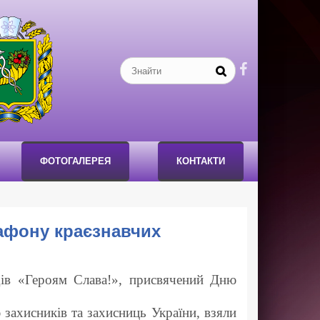

ФОТОГАЛЕРЕЯ
КОНТАКТИ
афону краєзнавчих
дів «Героям Слава!», присвячений Дню
ахисників та захисниць України, взяли