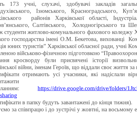
ть 173 учні, слухачі, здобувачі закладів загал
духівського, Ізюмського, Красноградського, Куп’
івського районів Харківської області, Індустріа
в’янського, Салтівського, Холодногірського та Ше
ж студенти житлово-комунального фахового коледжу Х
кого господарства імені О.М. Бекетова, вихованці Ко
ція юних туристів” Харківської обласної ради, учні Ко
леною військово-фізичною підготовкою “Правоохороне
ння кросворду були присвячені історії визвольни
їнської війни, іменам Героїв, що віддали своє життя за 
ифікати отримають усі учасники, які надіслали ві
завантаж
силанням:
https://drive.google.com/drive/folde
sharing
тифікати в папку будуть завантажені до кінця тижня).
ємо за співпрацю і до зустрічі у жовтні, на восьмому 