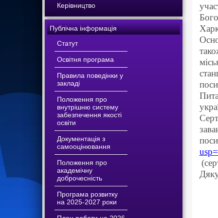
учас
Керівництво
Бого
Харк
Публічна інформація
Осно
Статут
тако
Освітня програма
місь
стан
Правила поведінки у
закладі
поси
Пита
Положення про
укра
внутрішню систему
забезпечення якості
Серт
освіти
Документація з
по
самооцінювання
usp=
(сер
Положення про
академічну
Дяку
доброчесність
Програма розвитку
на 2025-2027 роки