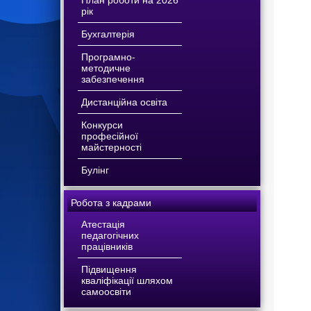
План роботи на 2026
рік
Бухгалтерія
Програмно-
методичне
забезпечення
Дистанційна освіта
Конкурси
професійної
майстерності
Булінг
Робота з кадрами
Атестація
педагогічних
працівників
Підвищення
кваліфікації шляхом
самоосвіти