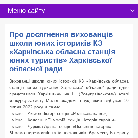
Меню сайту
Про досягнення вихованців
школи юних істориків КЗ
«Харківська обласна станція
юних туристів» Харківської
обласної ради
Вихованці школи юних істориків КЗ «Харківська обласна
станція юних туристів» Харківської обласної ради гідно
представили Харківщину на ІІІ (Всеукраїнському) етапі
конкурсу-захисту Малої академії наук, який відбувся 10
липня 2022 року, а саме:
І місце – Акімов Віктор, секція «Релігієзнавство»;
І місце – Колесник Тимофій, секція «Історія України»;
І місце – Чуркіна Арина, секція «Всесвітня історія».
Вітаємо переможців та їх наставників: Єремєєву Катерину