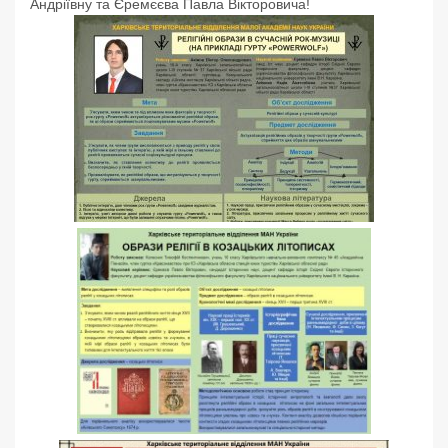
Андріївну та Єремєєва Павла Вікторовича!