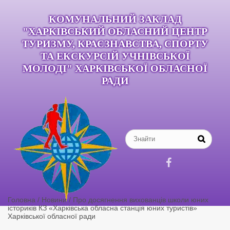
КОМУНАЛЬНИЙ ЗАКЛАД
"ХАРКІВСЬКИЙ ОБЛАСНИЙ ЦЕНТР
ТУРИЗМУ, КРАЄЗНАВСТВА, СПОРТУ
ТА ЕКСКУРСІЙ УЧНІВСЬКОЇ
МОЛОДІ" ХАРКІВСЬКОЇ ОБЛАСНОЇ
РАДИ

Головна
/
Новини
/
Про досягнення вихованців школи юних
істориків КЗ «Харківська обласна станція юних туристів»
Харківської обласної ради