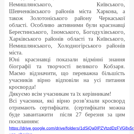
Немишлянського, Київського,
Шевченківського районів міста Харкова, а
також Золотоніського району Черкаської
області. Особливо активними були краєзнавці
Берестинського, Ізюмського, Богодухівського,
Харківського районів області та Київського,
Немишлянського, Холодногірського районів
міста.
Юні краєзнавці показали відмінні знання
біографії та творчості великого Кобзаря.
Маємо відзначити, що переважна більшість
учасників вірно відповіли на усі питання
кросворда!
Дякуємо всім учасникам та їх керівникам!
Всі учасники, які вірно розв’язали кросворд
отримають сертифікати. (сертифікати можна
буде завантажити після 27 березня за цим
посиланням:
https://drive.google.com/drive/folders/1dSiQa0IPZVtzdDzFVG8