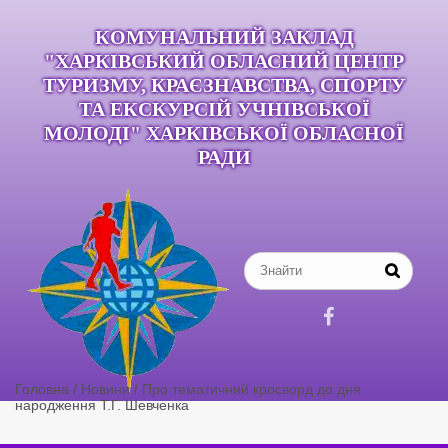
КОМУНАЛЬНИЙ ЗАКЛАД
"ХАРКІВСЬКИЙ ОБЛАСНИЙ ЦЕНТР
ТУРИЗМУ, КРАЄЗНАВСТВА, СПОРТУ
ТА ЕКСКУРСІЙ УЧНІВСЬКОЇ
МОЛОДІ" ХАРКІВСЬКОЇ ОБЛАСНОЇ
РАДИ

Головна
/
Новини
/
Про тематичний кросворд до дня
народження Т.Г. Шевченка