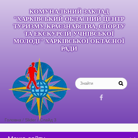
КОМУНАЛЬНИЙ ЗАКЛАД
"ХАРКІВСЬКИЙ ОБЛАСНИЙ ЦЕНТР
ТУРИЗМУ, КРАЄЗНАВСТВА, СПОРТУ
ТА ЕКСКУРСІЙ УЧНІВСЬКОЇ
МОЛОДІ" ХАРКІВСЬКОЇ ОБЛАСНОЇ
РАДИ

Головна
/
Slider
/
Слайд 3