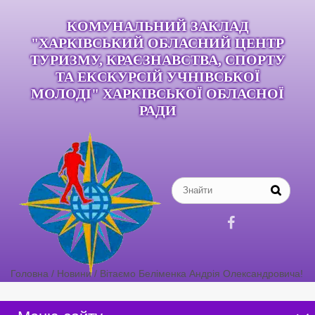
КОМУНАЛЬНИЙ ЗАКЛАД
"ХАРКІВСЬКИЙ ОБЛАСНИЙ ЦЕНТР
ТУРИЗМУ, КРАЄЗНАВСТВА, СПОРТУ
ТА ЕКСКУРСІЙ УЧНІВСЬКОЇ
МОЛОДІ" ХАРКІВСЬКОЇ ОБЛАСНОЇ
РАДИ

Головна
/
Новини
/
Вітаємо Беліменка Андрія Олександровича!