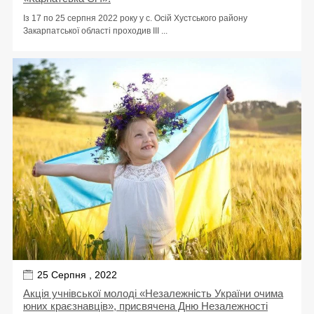
Із 17 по 25 серпня 2022 року у с. Осій Хустського району
Закарпатської області проходив ІІІ ...
25 Серпня , 2022
Акція учнівської молоді «Незалежність України очима
юних краєзнавців», присвячена Дню Незалежності