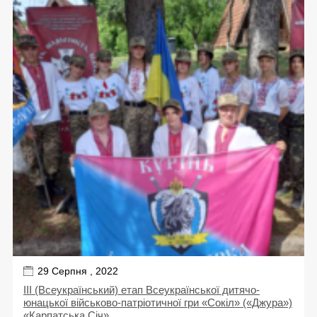
29 Серпня , 2022
ІІІ (Всеукраїнський) етап Всеукраїнської дитячо-
юнацької військово-патріотичної гри «Сокіл» («Джура»)
«Карпатська Січ».