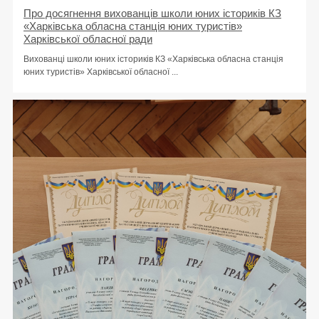
Про досягнення вихованців школи юних істориків КЗ
«Харківська обласна станція юних туристів»
Харківської обласної ради
Вихованці школи юних істориків КЗ «Харківська обласна станція
юних туристів» Харківської обласної ...