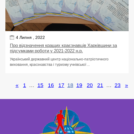
4 Липня , 2022
Про відзначення кращих краєзнавців Харківщини за
підсумками роботи у 2021-2022 н.р.
Український державний центр національно-патріотичного
виховання, краєзнавства і туризму учнівської ...
«
1
…
15
16
17
18
19
20
21
…
23
»