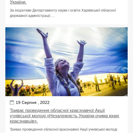
України.
За ініціативи Департаменту науки і освіти Харківської обласної
державної адміністрації, ...
19 Серпня , 2022
Триває проведення обласної краєзнавчої Акції
учнівської молоді «Незалежність України очима юних
краєзнавців».
Триває проведення обласної краєзнавчої Акції учнівської молоді